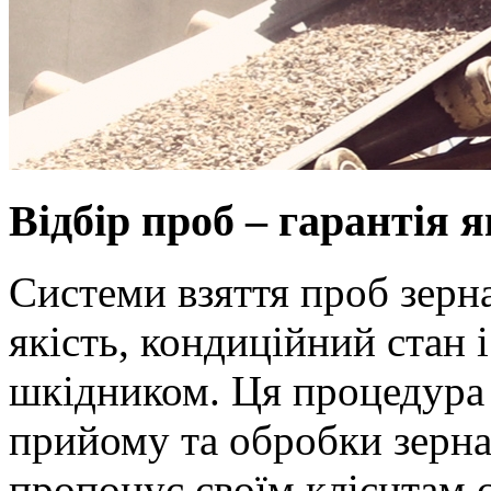
Відбір проб – гарантія я
Системи взяття проб зерн
якість, кондиційний стан 
шкідником. Ця процедура 
прийому та обробки зерна
пропонує своїм клієнтам 