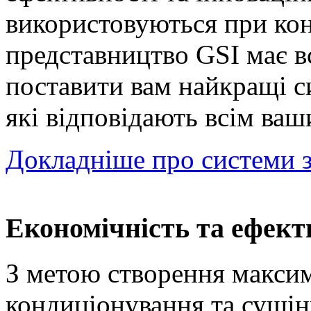
використовуються при кон
представництво GSI має вс
поставити вам найкращі си
які відповідають всім ва
Докладніше про системи з
Економічність та ефект
З метою створення макси
кондиціонування та сушін