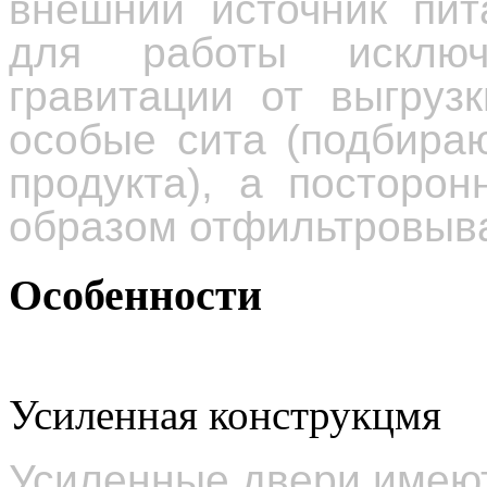
внешний источник пит
для работы исключ
гравитации от выгруз
особые сита (подбира
продукта), а посторо
образом отфильтровыв
Особенности
Усиленная конструкцмя
Усиленные двери имею