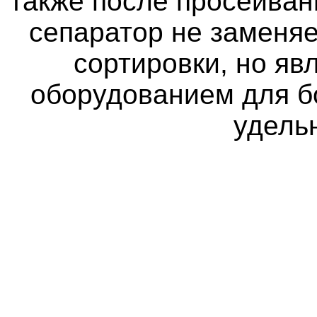
также после просеиван
сепаратор не заменя
сортировки, но я
оборудованием для б
удель