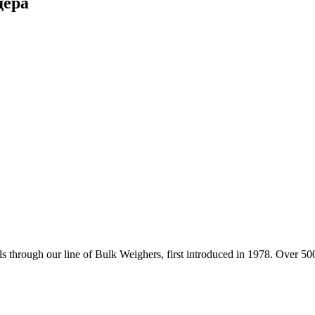
дера
азработано для высокой производительности и наде
s through our line of Bulk Weighers, first introduced in 1978. Over 50