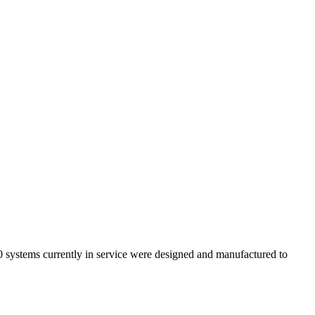
жной работы в течение многих лет.
0 systems currently in service were
designed and manufactured to