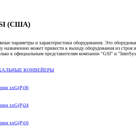
I (США)
вные параметры и характеристики оборудования. Это оборудован
у назначению может привести к выходу оборудования из строя 
олько к официальным представителям компании "GSI" и "InterSys
ИКАЛЬНЫЕ КОНВЕЙЕРЫ
и ххG(P)36
и ххG(P)24
и ххG(P)16