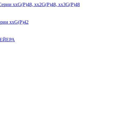
ххG(P)48, хх2G(P)48, хх3G(P)48
и ххG(P)42
ЕЙЕРА