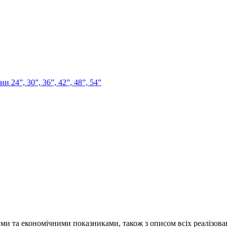
 30”, 36”, 42”, 48”, 54”
и та економічними показниками, також з описом всіх реалізова