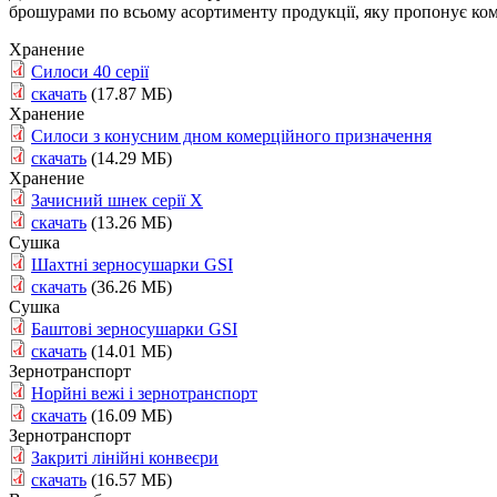
брошурами по всьому асортименту продукції, яку пропонує ко
Хранение
Силоси 40 серії
скачать
(17.87 МБ)
Хранение
Силоси з конусним дном комерційного призначення
скачать
(14.29 МБ)
Хранение
Зачисний шнек серії Х
скачать
(13.26 МБ)
Сушка
Шахтні зерносушарки GSI
скачать
(36.26 МБ)
Сушка
Баштові зерносушарки GSI
скачать
(14.01 МБ)
Зернотранспорт
Норйні вежі і зернотранспорт
скачать
(16.09 МБ)
Зернотранспорт
Закриті лінійні конвеєри
скачать
(16.57 МБ)