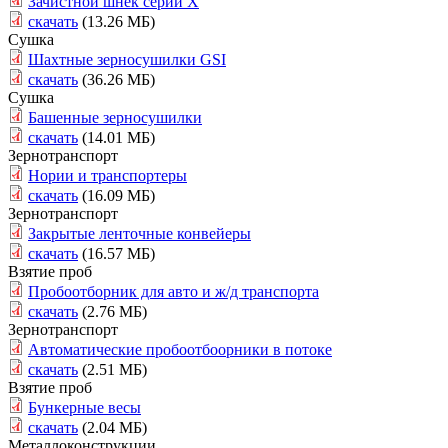
Зачистной шнек серии Х
скачать
(13.26 МБ)
Сушка
Шахтные зерносушилки GSI
скачать
(36.26 МБ)
Сушка
Башенные зерносушилки
скачать
(14.01 МБ)
Зернотранспорт
Нории и транспортеры
скачать
(16.09 МБ)
Зернотранспорт
Закрытые ленточные конвейеры
скачать
(16.57 МБ)
Взятие проб
Пробоотборник для авто и ж/д транспорта
скачать
(2.76 МБ)
Зернотранспорт
Автоматические пробоотбоорники в потоке
скачать
(2.51 МБ)
Взятие проб
Бункерные весы
скачать
(2.04 МБ)
Металлоконструкции