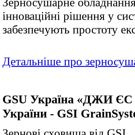
Зерносушарне обладнання 
інноваційні рішення
 у си
забезпечують простоту екс
Детальніше про зерносуш
GSU Україна «ДЖИ ЄС 
України - GSI GrainSyst
Зернові сховища від GSI