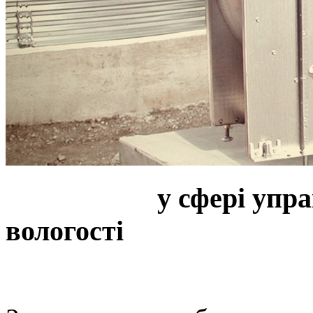
GSI - лидер
у сфері упр
вологості