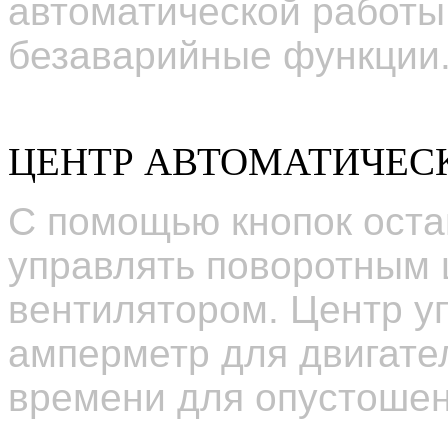
автоматической работы
безаварийные функции
ЦЕНТР АВТОМАТИЧЕС
С помощью кнопок оста
управлять поворотным
вентилятором. Центр у
амперметр для двигате
времени
для опустошен