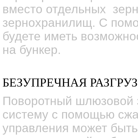
вместо отдельных зерн
зернохранилищ
. С пом
будете иметь возможно
на бункер.
БЕЗУПРЕЧНАЯ РАЗГРУ
Поворотный шлюзовой з
систему с помощью сжа
управления может быть