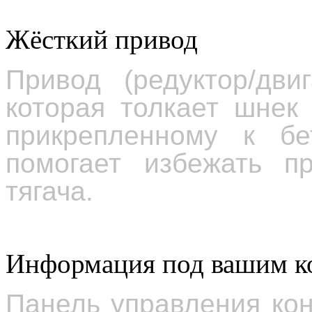
Жёсткий привод
Привод (редуктор/дви
которая толкает шнек
прикрепленному к бе
помогает избежать пр
тягача.
Информация под вашим к
Панель управления ко