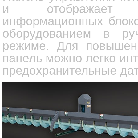
и отображает н
информационных блоко
оборудованием в ру
режиме. Для повышени
панель можно легко ин
предохранительные дат