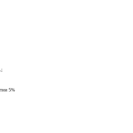
.;
ятии 5%