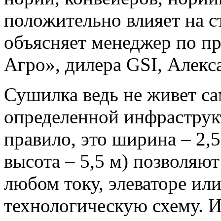
положительно влияет на ст
объясняет менеджер по п
Агро», дилера GSI, Алекс
Сушилка ведь не живет сам
Фінансові потреби не підлаштовуються під графік роботи банкі
можливість отримати кошти в темну пору доби є надзвичайно 
определенной инфраструкт
інтелектуальні системи обробляють запити без участі менеджер
результат навіть о другій годині ночі. Ви можете розраховуват
декількох хвилин після схвалення, незалежно від вашого місце
правило, это ширина – 2,5
сервіси, що пропонують таку опцію, читайте за посиланням:
htt
na-kartku/
. Це надійний спосіб вирішити екстрені питання, маю
высота – 5,5 м) позволяют
підключення до мережі.
любом току, элеваторе ил
технологическую схему. И