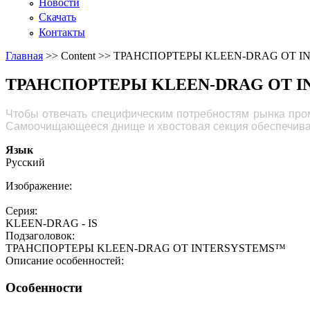
Новости
Скачать
Контакты
Главная
>>
Content
>>
ТРАНСПОРТЕРЫ KLEEN-DRAG ОТ I
ТРАНСПОРТЕРЫ KLEEN-DRAG ОТ 
Чтобы отвечать специфическим потребностям рынка про
Самоочищающееся днище и хвостовая секция
обеспечива
Язык
Русский
Изображение:
Серия:
KLEEN-DRAG - IS
Подзаголовок:
ТРАНСПОРТЕРЫ KLEEN-DRAG ОТ INTERSYSTEMS™
Описание особенностей:
Особенности