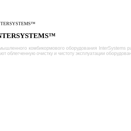
NTERSYSTEMS™
INTERSYSTEMS™
мышленного комбикормового оборудования InterSystems 
ют облегченную очистку и чистоту эксплуатации оборудова